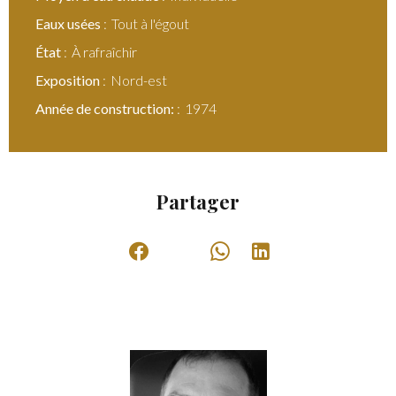
Eaux usées
Tout à l'égout
État
À rafraîchir
Exposition
Nord-est
Année de construction:
1974
Partager