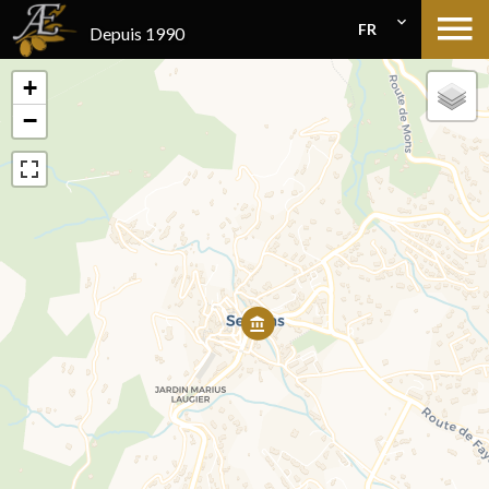
FR
Depuis 1990
+
−