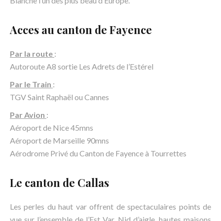
Blanche l’un des plus beau d’Europe.
Acces au canton de Fayence
Par la route
:
Autoroute A8 sortie Les Adrets de l’Estérel
Par le Train
:
TGV Saint Raphaël ou Cannes
Par Avion
:
Aéroport de Nice 45mns
Aéroport de Marseille 90mns
Aérodrome Privé du Canton de Fayence à Tourrettes
Le canton de Callas
Les perles du haut var offrent de spectaculaires points de
vue sur l’ensemble de l’Est Var. Nid d’aigle, hautes maisons