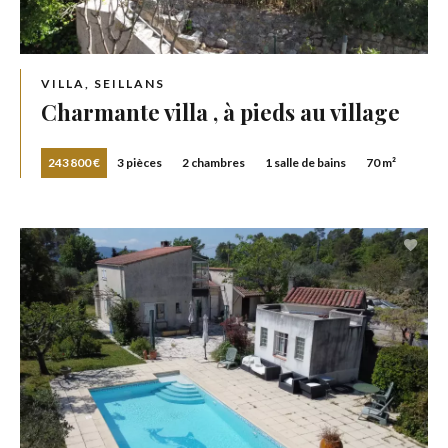
VILLA, SEILLANS
Charmante villa , à pieds au village
243 800 €
3 pièces
2 chambres
1 salle de bains
70 m²