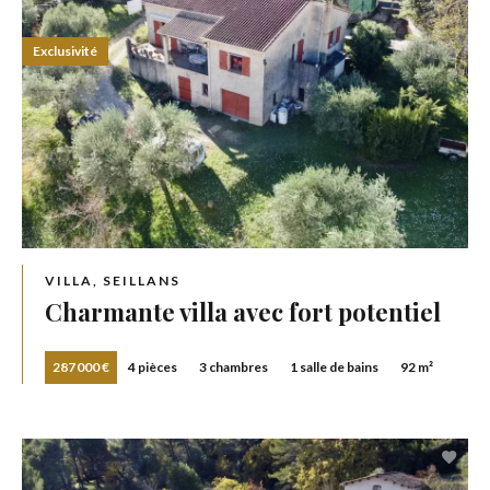
Exclusivité
VILLA, SEILLANS
Charmante villa avec fort potentiel
287 000 €
4 pièces
3 chambres
1 salle de bains
92 m²