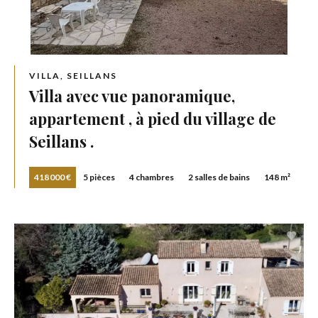
VILLA, SEILLANS
Villa avec vue panoramique,
appartement , à pied du village de
Seillans .
418 000 €
5 pièces
4 chambres
2 salles de bains
148 m²