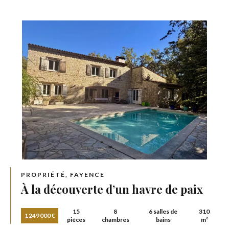
PROPRIÉTÉ, FAYENCE
À la découverte d’un havre de paix
15
8
6 salles de
310
1 249 000 €
pièces
chambres
bains
m²