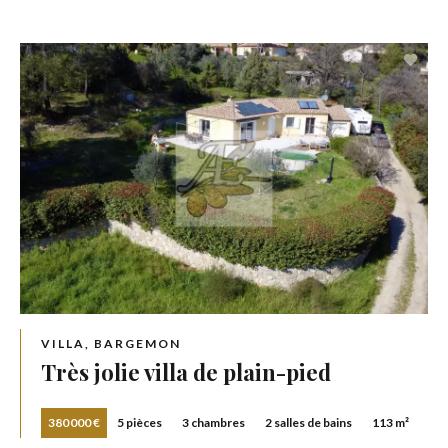
VILLA, BARGEMON
Très jolie villa de plain-pied
380 000 €
5 pièces
3 chambres
2 salles de bains
113 m²