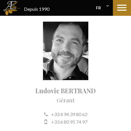
FR
Depuis 1990
Ludovic BERTRAND
Gérant
+33 4 94 39 80 62
+33 6 80 95 74 97