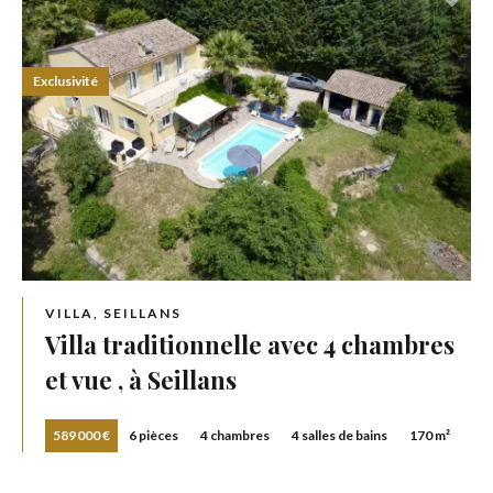
Exclusivité
VILLA, SEILLANS
Villa traditionnelle avec 4 chambres
et vue , à Seillans
589 000 €
6 pièces
4 chambres
4 salles de bains
170 m²