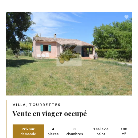
VILLA, TOURRETTES
Vente en viager occupé
Prix sur
4
3
1 salle de
100
demande
pièces
chambres
bains
m²