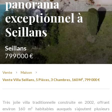
panorama
exceptionnel à
Seillans
Seillans
799 000 €
Vente
Maison
Vente Villa Seillans, 5 Pièces, 3 Chambres, 160 M², 799 000 €
Très jolie villa traditionnelle construite en 2002, offrant
environ 160 m² habitables auxquels s’ajoutent plusieurs