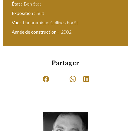
État
Bon état
Exposition
Sud
Vue
Panoramique Collines Forêt
Année de construction:
2002
Partager