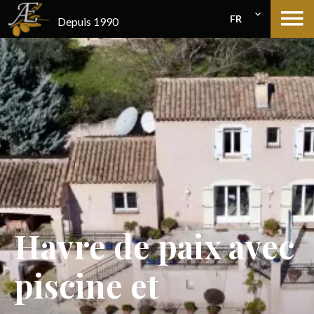
FR
Depuis 1990
Havre de paix avec
piscine et