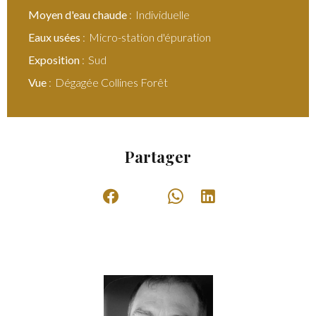
Moyen d'eau chaude
Individuelle
Eaux usées
Micro-station d'épuration
Exposition
Sud
Vue
Dégagée Collines Forêt
Partager