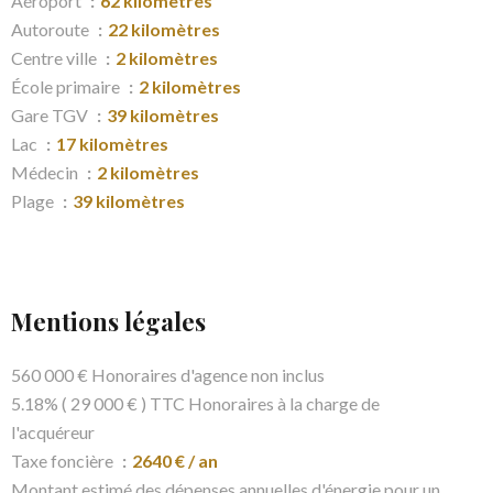
Aéroport
62 kilomètres
Autoroute
22 kilomètres
Centre ville
2 kilomètres
École primaire
2 kilomètres
Gare TGV
39 kilomètres
Lac
17 kilomètres
Médecin
2 kilomètres
Plage
39 kilomètres
Mentions légales
560 000 € Honoraires d'agence non inclus
5.18% ( 29 000 € ) TTC Honoraires à la charge de
l'acquéreur
Taxe foncière
2640 € / an
Montant estimé des dépenses annuelles d'énergie pour un