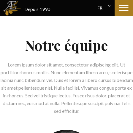
FR
Depuis 1990
Notre équipe
Lorem ipsum dolor sit amet, consectetur adipiscing elit. Ut
porttitor rhoncus mollis. Nunc elementum libero arcu, scelerisque
lacinia nunc bibendum vel. Duis et lorem a libero cursus bibendum
sit amet pellentesque nisi. Nulla facilisi. Vivamus congue porta ex
in rhoncus. Sed vel tristique lectus. Fusce risus dolor, placerat et
dictum nec, euismod at nulla. Pellentesque suscipit pulvinar felis
sed efficitur.