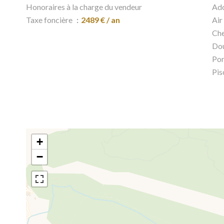
Honoraires à la charge du vendeur
Ado
Taxe foncière
2489 € / an
Air
Ch
Dou
Por
Pis
+
−