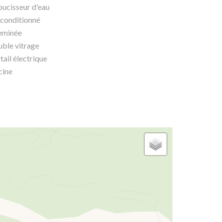
ucisseur d'eau
 conditionné
eminée
ble vitrage
tail électrique
cine