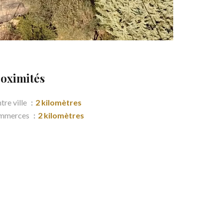
oximités
tre ville
2 kilomètres
mmerces
2 kilomètres