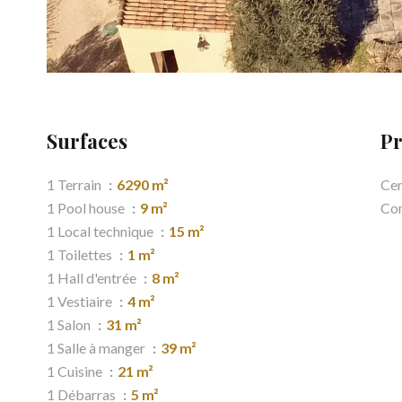
Surfaces
Pr
1 Terrain
6290 m²
Cen
1 Pool house
9 m²
Co
1 Local technique
15 m²
1 Toilettes
1 m²
1 Hall d'entrée
8 m²
1 Vestiaire
4 m²
1 Salon
31 m²
1 Salle à manger
39 m²
1 Cuisine
21 m²
1 Débarras
5 m²