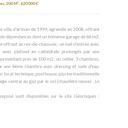
es, 200 M², 620 000 €
le villa d'artisan de 1999, agrandie en 2008, offrant
2 de dépendances dont un immense garage de 86 m2.
é offrant au rez-de-chaussée : un hall d'entrée avec
r avec plafond en cathédrale prolongés par une
eprésentant près de 100 m2 , un cellier, 3 chambres,
tage une 4ème chambre avec dressing et salle d'eau.
local technique, pool house, piscine traditionnelle
ge central au gaz par le sol (chaudière neuve) . Le
exposé sont disponibles sur le site Géorisques :