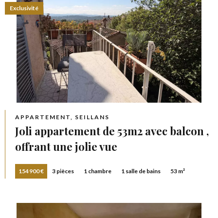
Exclusivité
APPARTEMENT, SEILLANS
Joli appartement de 53m2 avec balcon ,
offrant une jolie vue
154 900 €
3 pièces
1 chambre
1 salle de bains
53 m²