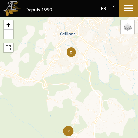
FR
Depuis 1990
+
−
2