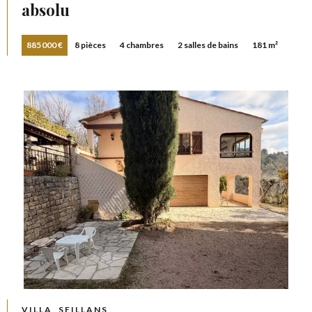
absolu
885 000 €
8 pièces
4 chambres
2 salles de bains
181 m²
VILLA, SEILLANS