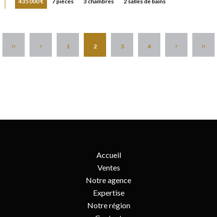
435 000 €
7 pièces
3 chambres
2 salles de bains
1
2
3
4
Accueil
Ventes
Notre agence
Expertise
Notre région