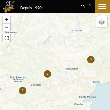
FR
Depuis 1990
+
−
3
2
2